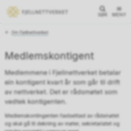
SØK
MENY
Du
Om Fjellnettverket
er
her:
Medlemskontigent
Medlemmene i Fjellnettverket betalar
ein kontigent kvart år som går til drift
av nettverket. Det er rådsmøtet som
vedtek kontigenten.
Medlemskontingenten fastsettast av rådsmøtet
og skal gå til dekning av møter, sekretariatet og