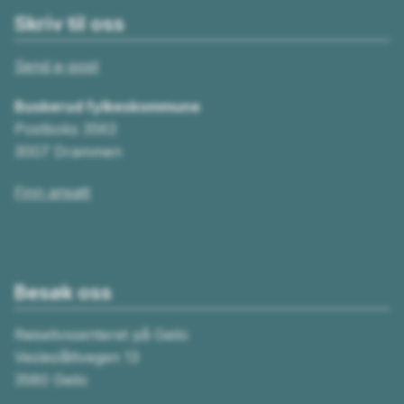
Skriv til oss
Send e-post
Buskerud fylkeskommune
Postboks 3563
3007 Drammen
Finn ansatt
Besøk oss
Reiselivssenteret på Geilo
Vesleslåttvegen 13
3580 Geilo