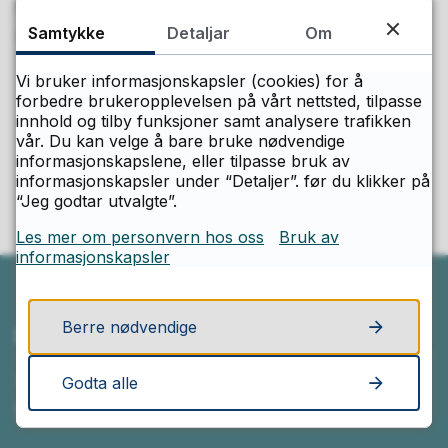
Publisert
01.06.2021 11.29
Samtykke
Detaljar
Om
Sist endra
24.10.2025 11.51
Vi bruker informasjonskapsler (cookies) for å
forbedre brukeropplevelsen på vårt nettsted, tilpasse
Fant du det du lette etter?
innhold og tilby funksjoner samt analysere trafikken
vår. Du kan velge å bare bruke nødvendige
informasjonskapslene, eller tilpasse bruk av
Ja
Nei
informasjonskapsler under “Detaljer”. før du klikker på
“Jeg godtar utvalgte”.
Les mer om personvern hos oss
Bruk av
informasjonskapsler
Berre nødvendige
Ring oss
Godta alle
Telefon
99 01 10 98