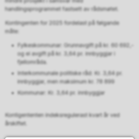
mindre prosjekt i samsvar med
handlingsprogrammet fastsett av rådsmøtet.
Kontingenten for 2025 fordelast på følgande
måte:
Fylkeskommunar: Grunnavgift på kr. 60 692,-
og ei avgift på kr. 3,64 pr. innbyggjar i
fjellområda.
Interkommunale politiske råd: Kr. 3,64 pr.
innbyggjar, men maksimum kr. 78 899
Kommunar: Kr. 3,64 pr. innbyggjar
Kontigententen indeksregulerast kvart år ved
årskiftet.