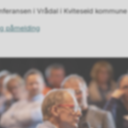
konferansen i Vrådal i Kviteseid kommune
og påmelding