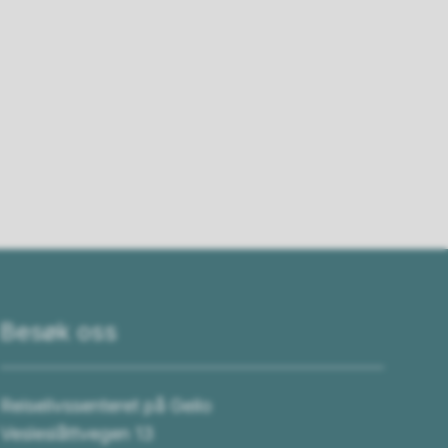
Besøk oss
Reiselivssenteret på Geilo
Vesleslåttvegen 13