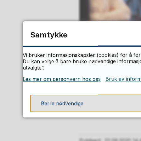
Samtykke
Vi bruker informasjonskapsler (cookies) for å for
Du kan velge å bare bruke nødvendige informasjon
utvalgte”.
Les mer om personvern hos oss
Bruk av infor
Berre nødvendige
Steinar Berthelsen på Fj
Paul Arthur Lockha
Publisert
22.09.2020 14.