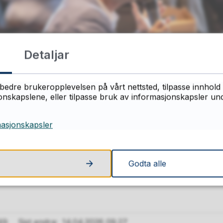
Detaljar
bedre brukeropplevelsen på vårt nettsted, tilpasse innhold 
skapslene, eller tilpasse bruk av informasjonskapsler under
masjonskapsler
Godta alle
ellkonferansen 2019
rt
49
Sist endra
14.04.2026 09.27