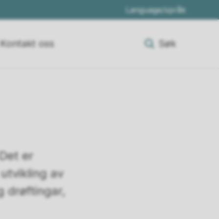
Language/språk
Kontakt oss
Søk
 Det er
utvikling av
 drøftingar,