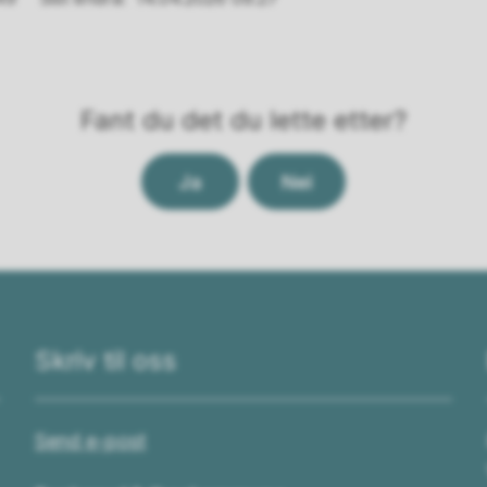
Fant du det du lette etter?
Ja
Nei
Skriv til oss
Send e-post