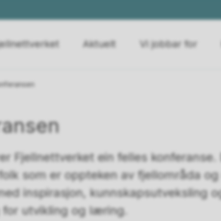
ellnettverket
Aktuelt
Vi jobbar for
onferansen
eransen
er Fjellnettverket ein felles konferanse.
folk som er oppteken av fjellområda og 
 med inspirasjon, kunnskapsutveksling og
for utvikling og læring.