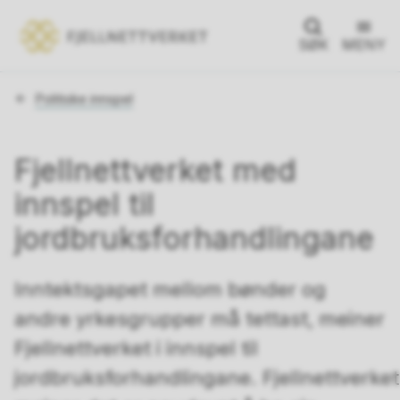
SØK
MENY
Du
Politiske innspel
er
her:
Fjellnettverket med
innspel til
jordbruksforhandlingane
Inntektsgapet mellom bønder og
andre yrkesgrupper må tettast, meiner
Fjellnettverket i innspel til
jordbruksforhandlingane. Fjellnettverket