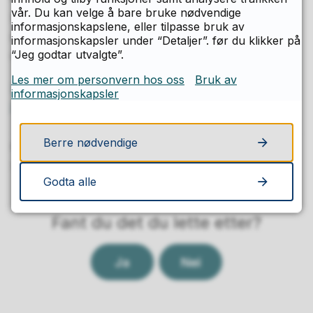
vår. Du kan velge å bare bruke nødvendige
Med krav om dyrevelferd og mål om klima og
informasjonskapslene, eller tilpasse bruk av
miljøtilpassingar til landbruket, må Landbrukets
informasjonskapsler under “Detaljer”. før du klikker på
“Jeg godtar utvalgte”.
utbyggingsfond (LUF) styrkast
Les mer om personvern hos oss
Bruk av
Les innspelet til Fjellnettverket til
informasjonskapsler
jordbruksforhandlingane
(PDF, 148 kB)
Berre nødvendige
Publisert
23.02.2022 11.53
Sist endra
17.01.2023 09.55
Godta alle
Fant du det du lette etter?
Ja
Nei