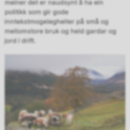
meiner det er naudsynt å ha ein
politikk som gir gode
inntekstmogelegheiter på små og
mellomstore bruk og held gardar og
jord i drift.