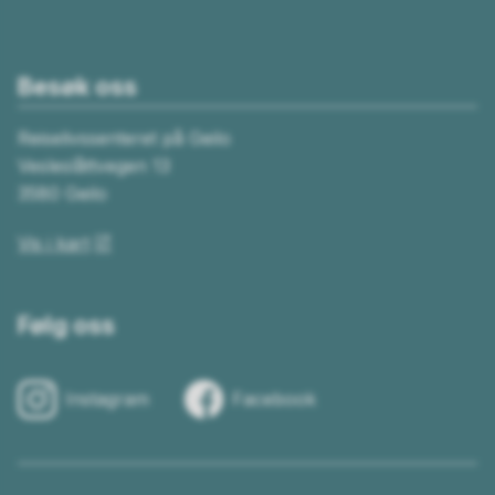
Besøk oss
Reiselivssenteret på Geilo
Vesleslåttvegen 13
3580 Geilo
Vis i kart
Følg oss
Instagram
Facebook