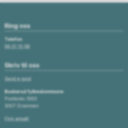
Ring oss
Telefon
99 01 10 98
Skriv til oss
Send e-post
Buskerud fylkeskommune
Postboks 3563
3007 Drammen
Finn ansatt