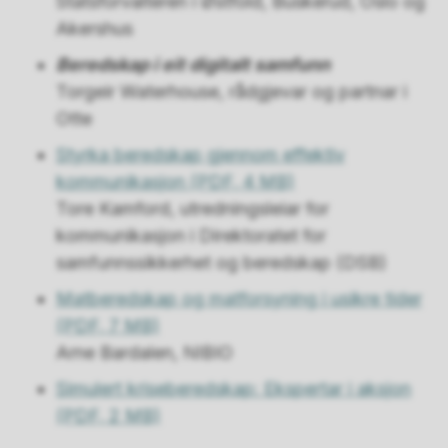
Statsforvalteren i Østfold, Buskerud, Oslo og
Akershus
Beredskap i eit digitalt samfunn
Torgeir Waterhouse, rådgjevar og partnar i
Otte
Styrka beredskap gjennom effektiv
kommunikasjon
(PDF, 4 MB)
Tore Kamford, utredningsleiar for
kommunikasjon i Direktoratet for
samfunnssikkerhet og beredskap (DSB)
Matberedskap og matforsyning i usikre tider
(PDF, 7 MB)
Arne Bardalen, NIBIO
Simulert kriseberedskap: Ekspertar i aksjon
(PDF, 2 MB)