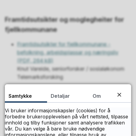
Framtidsutsikter og moglegheiter for
fjellkommunane
Framtidsutsikter for fjellkommunane -
befolkning, arbeidsplassar og næringsliv
(PDF, 264 kB)
Knut Vareide, seniorforsker / sosialøkonom
Telemarksforsking
Gründerlivet i fjellbygda
(PDF, 8 MB)
Bjørn Holte, seriegründer
Samtykke
Detaljar
Om
Bondens bord - servering frå gardsbruk i
Vi bruker informasjonskapsler (cookies) for å
fjellet
(PDF, 4 MB)
forbedre brukeropplevelsen på vårt nettsted, tilpasse
innhold og tilby funksjoner samt analysere trafikken
Marianne Øverhaug, gardbrukar Storeggen
vår. Du kan velge å bare bruke nødvendige
gård
informasjonskapslene, eller tilpasse bruk av