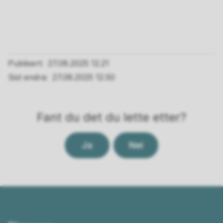
Publisert
27.08.2025 12.21
Sist endra
27.08.2025 12.50
Fant du det du lette etter?
Ja
Nei