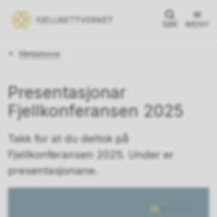
SØK
MENY
Du
Møteplassar
er
her:
Presentasjonar
Fjellkonferansen 2025
Takk for at du deltok på
Fjellkonferansen 2025. Under er
presentasjonane.