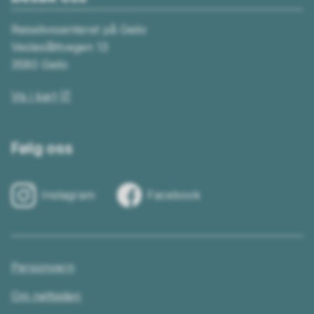
Reiselivssenteret på Geilo
Vesleslåttvegen 13
3580 Geilo
Vis i kart
Følg oss
Instagram
Facebook
Personvern
Om nettsiden