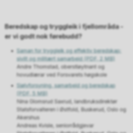
Beredskap og tryggleik i fjellområda -
er vi godt nok førebudd?
Saman for tryggleik og effektiv beredskap:
sivilt og militært samarbeid
(PDF, 2 MB)
Andre Thomstad, oberstløytnant og
hovudlærar ved Forsvarets høgskole
Sjølvforsyning, samarbeid og beredskap
(PDF, 5 MB)
Nina Glomsrud Saxrud, landbruksdirektør
Statsforvalteren i Østfold, Buskerud, Oslo og
Akershus
Andreas Kvisle, seniorrådgjevar