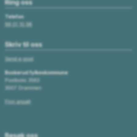
Ring oss
Telefon
99 01 10 98
Skriv til oss
Send e-post
Buskerud fylkeskommune
Postboks 3563
3007 Drammen
Finn ansatt
Besøk oss